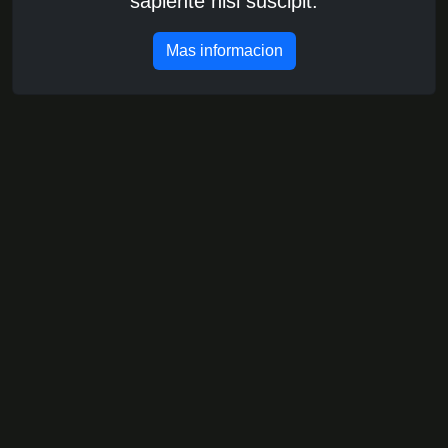
sapiente nisi suscipit.
Mas informacion
Portafolio
Lorem ipsum, dolor sit amet consectetur adipisicing elit.
Nesciunt, voluptatibus laudantium.