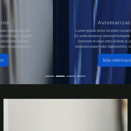
Automatización
Lorem ipsum dolor sit amet consectetur adipisicing elit.
Ex unde tempora nesciunt tempore doloremque magni?
Dolorum id alias odio ut dicta in quibusdam suscipit
nesciunt aspernatur dignissimos, ullam sequi tempore!
Más información